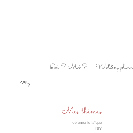
Qui ? Moi ?
Wedding plann
Blog
Mes thèmes
cérémonie laïque
DIY