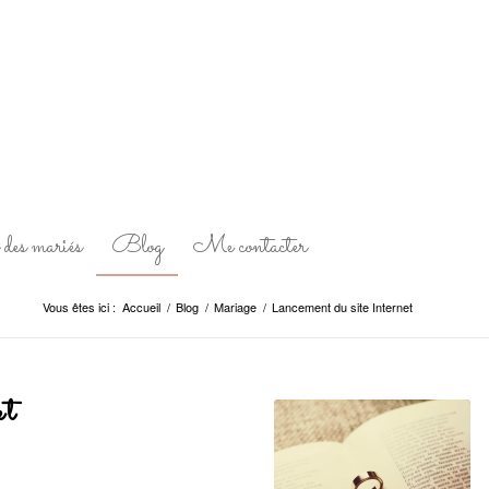
des mariés
Blog
Me contacter
Vous êtes ici :
Accueil
/
Blog
/
Mariage
/
Lancement du site Internet
et