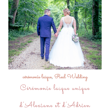
cérémonie laïque
,
Real Wedding
Cérémonie laïque unique
d’Alexiane et d’Adrien