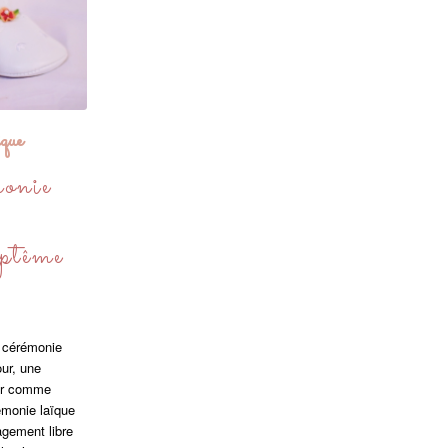
ïque
onie
aptême
 cérémonie
our, une
ger comme
émonie laïque
agement libre