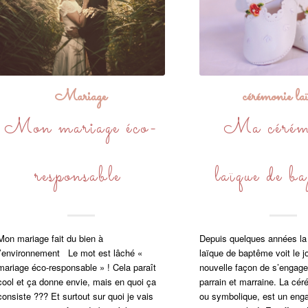
Mariage
cérémonie la
Mon mariage éco-
Ma cérém
responsable
laïque de b
Mon mariage fait du bien à
Depuis quelques années la
l’environnement Le mot est lâché «
laïque de baptême voit le j
mariage éco-responsable » ! Cela paraît
nouvelle façon de s’enga
cool et ça donne envie, mais en quoi ça
parrain et marraine. La cér
consiste ??? Et surtout sur quoi je vais
ou symbolique, est un eng