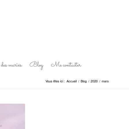
des mariés
Blog
Me contacter
Vous êtes ici :
Accueil
/
Blog
/
2020
/
mars